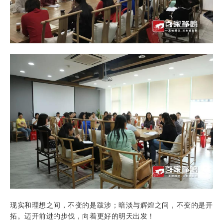
现实和理想之间，不变的是跋涉；暗淡与辉煌之间，不变的是开
拓。迈开前进的步伐，向着更好的明天出发！