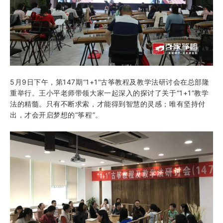
5月9日下午，
第147期“1+1”古筝教程及教学法研讨会在总部隆
重举行。王小平老师带领大家一起深入的探讨了关于“1+1”教学
法的精髓。
只有不断求索，才能得到智慧的灵感；唯有坚持付
出，才会开启梦想的“筝程”。