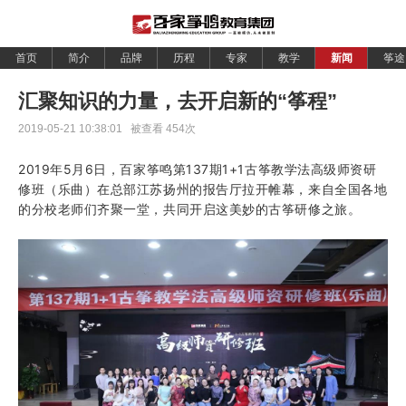
首页
简介
品牌
历程
专家
教学
新闻
筝途
汇聚知识的力量，去开启新的“筝程”
2019-05-21 10:38:01 被查看
454
次
2019年5月6日，百家筝鸣第137期1+1古筝教学法高级师资研
修班（乐曲）在总部江苏扬州的报告厅拉开帷幕，来自全国各地
的分校老师们齐聚一堂，共同开启这美妙的古筝研修之旅。