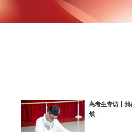
高考生专访丨我
然