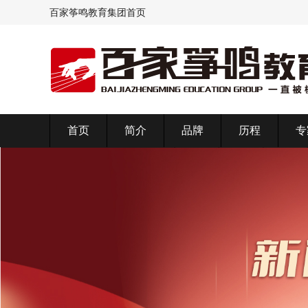
百家筝鸣教育集团首页
首页
简介
品牌
历程
专