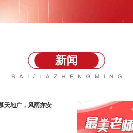
新闻
BAIJIAZHENGMING
慕天地广，风雨亦安