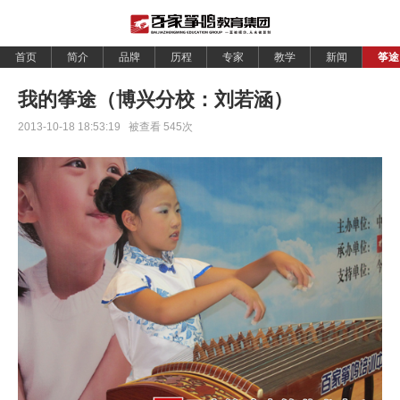
首页
简介
品牌
历程
专家
教学
新闻
筝途
我的筝途（博兴分校：刘若涵）
2013-10-18 18:53:19 被查看
545
次