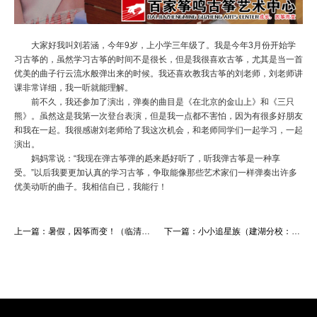
大家好我叫刘若涵，今年9岁，上小学三年级了。我是今年3月份开始学
习古筝的，虽然学习古筝的时间不是很长，但是我很喜欢古筝，尤其是当一首
优美的曲子行云流水般弹出来的时候。我还喜欢教我古筝的刘老师，刘老师讲
课非常详细，我一听就能理解。
前不久，我还参加了演出，弹奏的曲目是《在北京的金山上》和《三只
熊》。虽然这是我第一次登台表演，但是我一点都不害怕，因为有很多好朋友
和我在一起。我很感谢刘老师给了我这次机会，和老师同学们一起学习，一起
演出。
妈妈常说：“我现在弹古筝弹的赿来赿好听了，听我弹古筝是一种享
受。”以后我要更加认真的学习古筝，争取能像那些艺术家们一样弹奏出许多
优美动听的曲子。我相信自已，我能行！
上一篇：
暑假，因筝而变！（临清分校：张璐昕）
下一篇：
小小追星族（建湖分校：陆雨