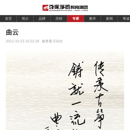
首页
简介
品牌
历程
专家
教学
新闻
筝途
曲云
2012-10-23 10:22:18 被查看
516
次