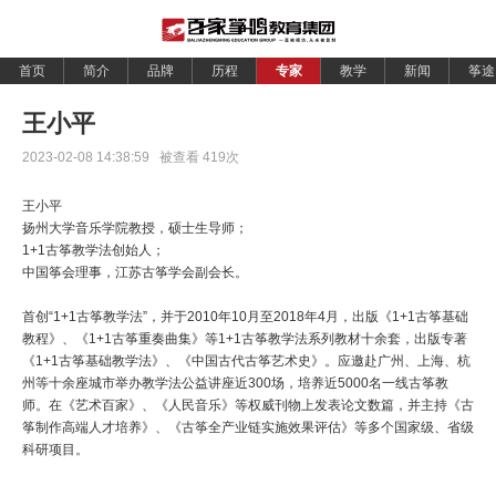
首页
简介
品牌
历程
专家
教学
新闻
筝途
王小平
2023-02-08 14:38:59 被查看
419
次
王小平
扬州大学音乐学院教授，硕士生导师；
1+1古筝教学法创始人；
中国筝会理事，江苏古筝学会副会长。
首创“1+1古筝教学法”，并于2010年10月至2018年4月，出版《1+1古筝基础
教程》、《1+1古筝重奏曲集》等1+1古筝教学法系列教材十余套，出版专著
《1+1古筝基础教学法》、《中国古代古筝艺术史》。应邀赴广州、上海、杭
州等十余座城市举办教学法公益讲座近300场，培养近5000名一线古筝教
师。在《艺术百家》、《人民音乐》等权威刊物上发表论文数篇，并主持《古
筝制作高端人才培养》、《古筝全产业链实施效果评估》等多个国家级、省级
科研项目。