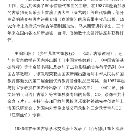
工作，先后共试奏了60余首唐代筝曲的曲谱。在1987年赴新加坡
的古筝独奏音乐会上首演了唐大曲《春莺啭》等唐代筝曲，部分
曲谱的演奏被唐声诗曲专辑《春莺啭》的录音带中收录出版。19
92年率上海音乐学院古筝团到新加坡、马来西亚进行演出。三十
年来在国内各地和新加坡、台湾、香港数十次进行讲座并获得好
评。
主编出版了《少年儿童古筝教程》、《幼儿古筝教程》。还
与何宝泉教授在国内外出版了《中国古筝教程》、《中国古筝基
础教程》等十余册书籍以及参与了12张影碟的古筝教学系列《中
国古筝教程》，该教程荣获由国家新闻出版署与中华人民共和国
教育部颁发的第二届全国优秀教育音像制品三等奖。自1987年起
与何宝泉教授在国内外出版了《古筝名家名曲》、《何宝泉、孙
文妍的（日语）古筝》等古筝独奏专辑的音带、CD、录像带共十
余盒（片）。主持与参加已故的民族音乐家孙裕德先生创建的上
海国乐研究会，为国内外音像出版公司录制的三盒录音带与CD
《江南丝竹》专辑。
1986年在全国古筝学术交流会上发表了《介绍浙江筝艺流派