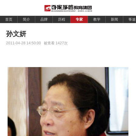
首页
简介
品牌
历程
专家
教学
新闻
筝途
孙文妍
2011-04-28 14:50:00 被查看
1427
次