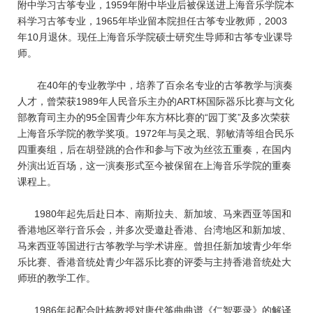
附中学习古筝专业，1959年附中毕业后被保送进上海音乐学院本
科学习古筝专业，1965年毕业留本院担任古筝专业教师，2003
年10月退休。现任上海音乐学院硕士研究生导师和古筝专业课导
师。
在40年的专业教学中，培养了百余名专业的古筝教学与演奏
人才，曾荣获1989年人民音乐主办的ART杯国际器乐比赛与文化
部教育司主办的95全国青少年东方杯比赛的“园丁奖”及多次荣获
上海音乐学院的教学奖项。1972年与吴之珉、郭敏清等组合民乐
四重奏组，后在胡登跳的合作和参与下改为丝弦五重奏，在国内
外演出近百场，这一演奏形式至今被保留在上海音乐学院的重奏
课程上。
1980年起先后赴日本、南斯拉夫、新加坡、马来西亚等国和
香港地区举行音乐会，并多次受邀赴香港、台湾地区和新加坡、
马来西亚等国进行古筝教学与学术讲座。曾担任新加坡青少年华
乐比赛、香港音统处青少年器乐比赛的评委与主持香港音统处大
师班的教学工作。
1986年起配合叶栋教授对唐代筝曲曲谱《仁智要录》的解译