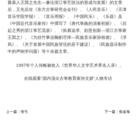
奠基人王巽之先生—兼论浙江筝艺技法的形成与发展》的文章
后，又先后在《东方古筝研究会会刊》、《人民音乐》、《天津
音乐学院学报》、《音乐周报》、《中国民乐》、《乐器》及
《中国近代音乐家传》中撰写了《唐代筝曲的演奏初探》、《后
起之秀的浙江筝艺流派》、《执着追求、刻意创新—浙江古筝家
王巽之》、《为丝竹事业鞠躬尽瘁—民族音乐家孙裕德》、《淳
风》、《关于发展中国民族管弦的若干建议》、《民族器乐制作
中的声响学问题》等十余篇文章。
1997年个人传略被收入《世界华人文学艺术界名人录》。
在线观看“国内顶尖古筝教育家孙文妍”人物专访
上一篇：
张弓
下一篇：
焦金海