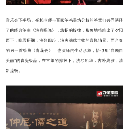
音乐会下半场，崔杉老师与百家筝鸣潍坊分校的筝童们共同演绎
了的经典筝曲《渔舟唱晚》，
悠扬的旋律，形象地描绘出了夕阳
西下，晚霞斑斓，渔歌四起，渔夫满载丰收的喜悦情景。而合奏
的另一首筝曲《青花瓷》，也演绎的生动形象，恰似那“自顾自
美丽”的青瓷极品，在古筝的撩拨下，洗尽铅华，古朴典雅，清
新流畅。