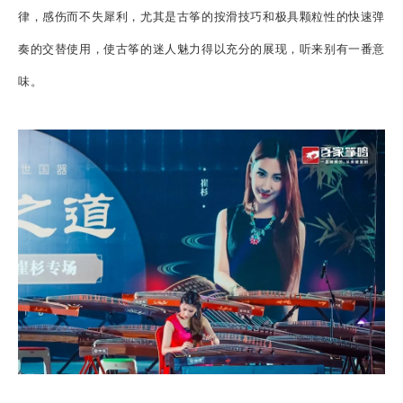
律，
感伤而不失犀利，尤其是古筝的按滑技巧和极具颗粒性的快速弹
奏的交替使用，使古筝的迷人魅力得以充分的展现，听来别有一番意
味。