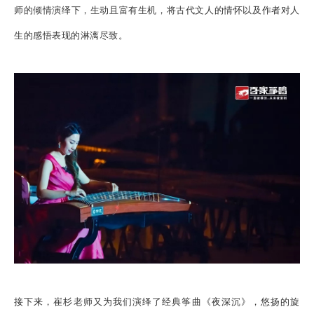
师的倾情演绎下，生动且富有生机，将古代文人的情怀以及作者对人
生的感悟表现的淋漓尽致。
接下来，崔杉老师又为我们演绎了经典筝曲《夜深沉》，悠扬的旋